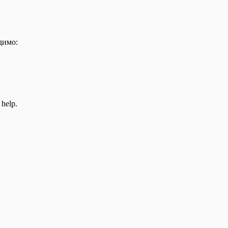
димо:
 help.