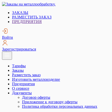
Skip
to
Заказы на металлообработку.
Металлообработка. Открытые заказы на металлообработку.
ЗАКАЗЫ
content
РАЗМЕСТИТЬ ЗАКАЗ
ПРЕДПРИЯТИЯ
Войти
Зарегистрироваться
Тарифы
Заказы
Разместить заказ
Изготовить металлоизделие
Предприятия
О сервисе
Документы
Договор оферты
Приложение к договору оферты
Политика обработки персональных данных