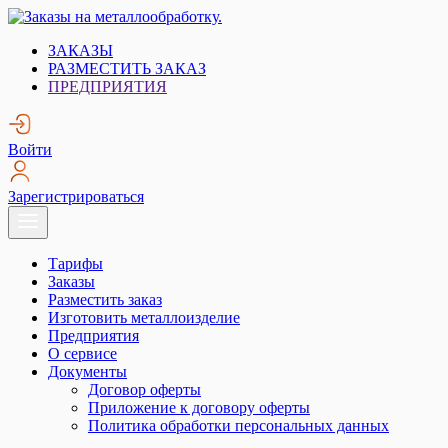
Skip
to
Заказы на металлообработку.
Металлообработка. Открытые заказы на металлообработку.
ЗАКАЗЫ
content
РАЗМЕСТИТЬ ЗАКАЗ
ПРЕДПРИЯТИЯ
Войти
Зарегистрироваться
Тарифы
Заказы
Разместить заказ
Изготовить металлоизделие
Предприятия
О сервисе
Документы
Договор оферты
Приложение к договору оферты
Политика обработки персональных данных