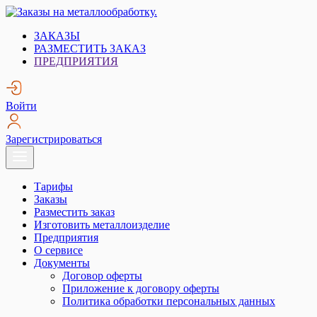
Skip
to
Заказы на металлообработку.
Металлообработка. Открытые заказы на металлообработку.
ЗАКАЗЫ
content
РАЗМЕСТИТЬ ЗАКАЗ
ПРЕДПРИЯТИЯ
Войти
Зарегистрироваться
Тарифы
Заказы
Разместить заказ
Изготовить металлоизделие
Предприятия
О сервисе
Документы
Договор оферты
Приложение к договору оферты
Политика обработки персональных данных