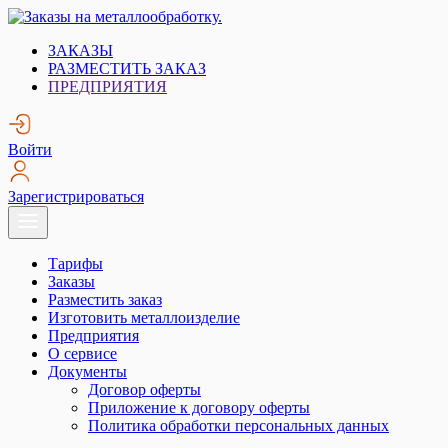
Skip
to
Заказы на металлообработку.
Металлообработка. Открытые заказы на металлообработку.
ЗАКАЗЫ
content
РАЗМЕСТИТЬ ЗАКАЗ
ПРЕДПРИЯТИЯ
Войти
Зарегистрироваться
Тарифы
Заказы
Разместить заказ
Изготовить металлоизделие
Предприятия
О сервисе
Документы
Договор оферты
Приложение к договору оферты
Политика обработки персональных данных