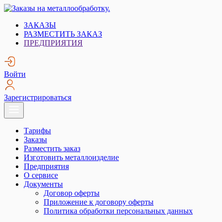
Skip
to
Заказы на металлообработку.
Металлообработка. Открытые заказы на металлообработку.
ЗАКАЗЫ
content
РАЗМЕСТИТЬ ЗАКАЗ
ПРЕДПРИЯТИЯ
Войти
Зарегистрироваться
Тарифы
Заказы
Разместить заказ
Изготовить металлоизделие
Предприятия
О сервисе
Документы
Договор оферты
Приложение к договору оферты
Политика обработки персональных данных