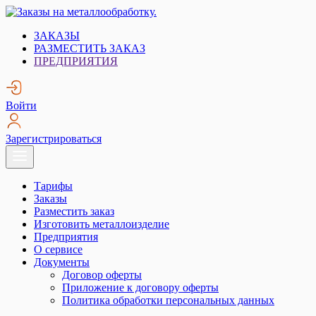
Skip
to
Заказы на металлообработку.
Металлообработка. Открытые заказы на металлообработку.
ЗАКАЗЫ
content
РАЗМЕСТИТЬ ЗАКАЗ
ПРЕДПРИЯТИЯ
Войти
Зарегистрироваться
Тарифы
Заказы
Разместить заказ
Изготовить металлоизделие
Предприятия
О сервисе
Документы
Договор оферты
Приложение к договору оферты
Политика обработки персональных данных