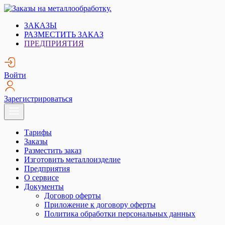
Skip
to
Заказы на металлообработку.
Металлообработка. Открытые заказы на металлообработку.
ЗАКАЗЫ
content
РАЗМЕСТИТЬ ЗАКАЗ
ПРЕДПРИЯТИЯ
Войти
Зарегистрироваться
Тарифы
Заказы
Разместить заказ
Изготовить металлоизделие
Предприятия
О сервисе
Документы
Договор оферты
Приложение к договору оферты
Политика обработки персональных данных