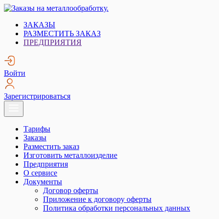
Skip
to
Заказы на металлообработку.
Металлообработка. Открытые заказы на металлообработку.
ЗАКАЗЫ
content
РАЗМЕСТИТЬ ЗАКАЗ
ПРЕДПРИЯТИЯ
Войти
Зарегистрироваться
Тарифы
Заказы
Разместить заказ
Изготовить металлоизделие
Предприятия
О сервисе
Документы
Договор оферты
Приложение к договору оферты
Политика обработки персональных данных