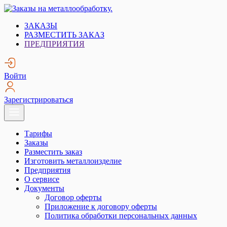
Skip
to
Заказы на металлообработку.
Металлообработка. Открытые заказы на металлообработку.
ЗАКАЗЫ
content
РАЗМЕСТИТЬ ЗАКАЗ
ПРЕДПРИЯТИЯ
Войти
Зарегистрироваться
Тарифы
Заказы
Разместить заказ
Изготовить металлоизделие
Предприятия
О сервисе
Документы
Договор оферты
Приложение к договору оферты
Политика обработки персональных данных