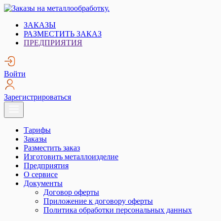
Skip
to
Заказы на металлообработку.
Металлообработка. Открытые заказы на металлообработку.
ЗАКАЗЫ
content
РАЗМЕСТИТЬ ЗАКАЗ
ПРЕДПРИЯТИЯ
Войти
Зарегистрироваться
Тарифы
Заказы
Разместить заказ
Изготовить металлоизделие
Предприятия
О сервисе
Документы
Договор оферты
Приложение к договору оферты
Политика обработки персональных данных