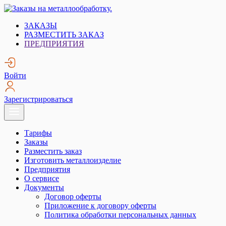
Skip
to
Заказы на металлообработку.
Металлообработка. Открытые заказы на металлообработку.
ЗАКАЗЫ
content
РАЗМЕСТИТЬ ЗАКАЗ
ПРЕДПРИЯТИЯ
Войти
Зарегистрироваться
Тарифы
Заказы
Разместить заказ
Изготовить металлоизделие
Предприятия
О сервисе
Документы
Договор оферты
Приложение к договору оферты
Политика обработки персональных данных