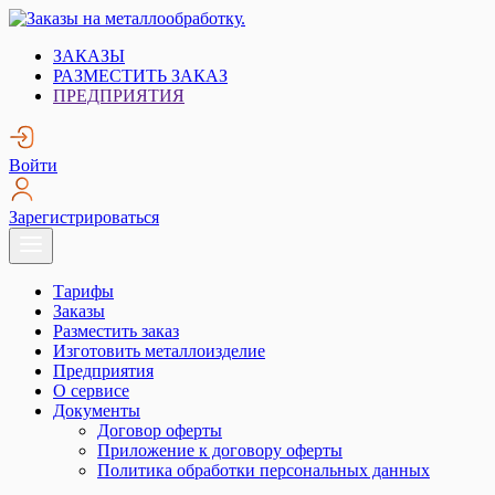
Skip
to
Заказы на металлообработку.
Металлообработка. Открытые заказы на металлообработку.
ЗАКАЗЫ
content
РАЗМЕСТИТЬ ЗАКАЗ
ПРЕДПРИЯТИЯ
Войти
Зарегистрироваться
Тарифы
Заказы
Разместить заказ
Изготовить металлоизделие
Предприятия
О сервисе
Документы
Договор оферты
Приложение к договору оферты
Политика обработки персональных данных