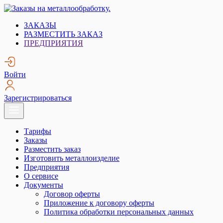
Skip
to
Заказы на металлообработку.
Металлообработка. Открытые заказы на металлообработку.
ЗАКАЗЫ
content
РАЗМЕСТИТЬ ЗАКАЗ
ПРЕДПРИЯТИЯ
Войти
Зарегистрироваться
Тарифы
Заказы
Разместить заказ
Изготовить металлоизделие
Предприятия
О сервисе
Документы
Договор оферты
Приложение к договору оферты
Политика обработки персональных данных