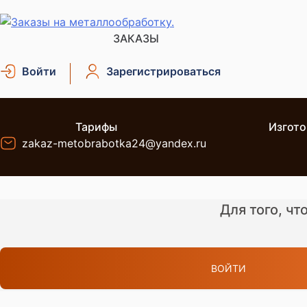
Skip
to
ЗАКАЗЫ
content
Заказы на металлообработку.
Металлообработка. Открытые заказы на металлообраб
Войти
Зарегистрироваться
Тарифы
Изгото
zakaz-metobrabotka24@yandex.ru
Для того, ч
ВОЙТИ