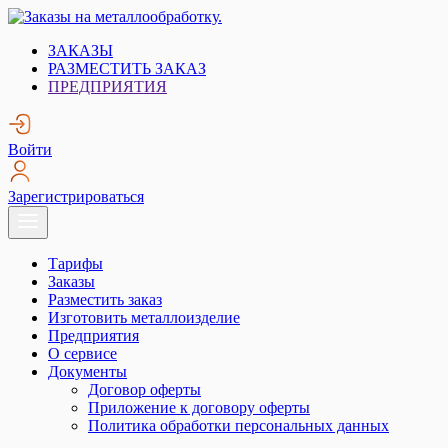
Skip
to
Заказы на металлообработку.
Металлообработка. Открытые заказы на металлообработку.
ЗАКАЗЫ
content
РАЗМЕСТИТЬ ЗАКАЗ
ПРЕДПРИЯТИЯ
Войти
Зарегистрироваться
Тарифы
Заказы
Разместить заказ
Изготовить металлоизделие
Предприятия
О сервисе
Документы
Договор оферты
Приложение к договору оферты
Политика обработки персональных данных