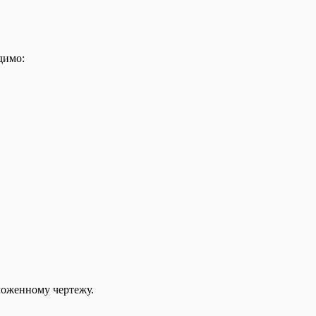
димо:
ложенному чертежу.