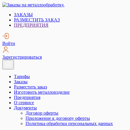
Skip
to
Заказы на металлообработку.
Металлообработка. Открытые заказы на металлообработку.
ЗАКАЗЫ
content
РАЗМЕСТИТЬ ЗАКАЗ
ПРЕДПРИЯТИЯ
Войти
Зарегистрироваться
Тарифы
Заказы
Разместить заказ
Изготовить металлоизделие
Предприятия
О сервисе
Документы
Договор оферты
Приложение к договору оферты
Политика обработки персональных данных