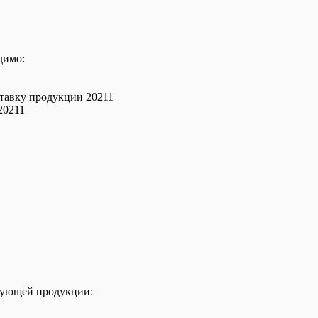
димо:
авку продукции 20211
20211
дующей продукции: