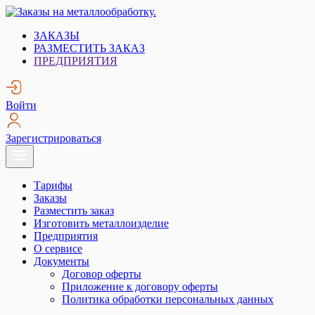
Skip
to
Заказы на металлообработку.
Металлообработка. Открытые заказы на металлообработку.
ЗАКАЗЫ
content
РАЗМЕСТИТЬ ЗАКАЗ
ПРЕДПРИЯТИЯ
Войти
Зарегистрироваться
Тарифы
Заказы
Разместить заказ
Изготовить металлоизделие
Предприятия
О сервисе
Документы
Договор оферты
Приложение к договору оферты
Политика обработки персональных данных