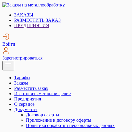
Skip
to
Заказы на металлообработку.
Металлообработка. Открытые заказы на металлообработку.
ЗАКАЗЫ
content
РАЗМЕСТИТЬ ЗАКАЗ
ПРЕДПРИЯТИЯ
Войти
Зарегистрироваться
Тарифы
Заказы
Разместить заказ
Изготовить металлоизделие
Предприятия
О сервисе
Документы
Договор оферты
Приложение к договору оферты
Политика обработки персональных данных