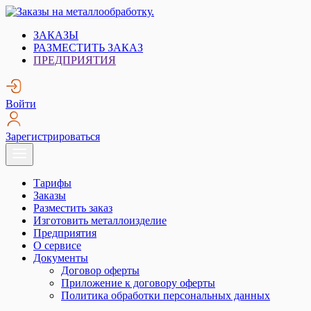
Skip
to
Заказы на металлообработку.
Металлообработка. Открытые заказы на металлообработку.
ЗАКАЗЫ
content
РАЗМЕСТИТЬ ЗАКАЗ
ПРЕДПРИЯТИЯ
Войти
Зарегистрироваться
Тарифы
Заказы
Разместить заказ
Изготовить металлоизделие
Предприятия
О сервисе
Документы
Договор оферты
Приложение к договору оферты
Политика обработки персональных данных