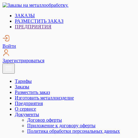
Skip
to
Заказы на металлообработку.
Металлообработка. Открытые заказы на металлообработку.
ЗАКАЗЫ
content
РАЗМЕСТИТЬ ЗАКАЗ
ПРЕДПРИЯТИЯ
Войти
Зарегистрироваться
Тарифы
Заказы
Разместить заказ
Изготовить металлоизделие
Предприятия
О сервисе
Документы
Договор оферты
Приложение к договору оферты
Политика обработки персональных данных