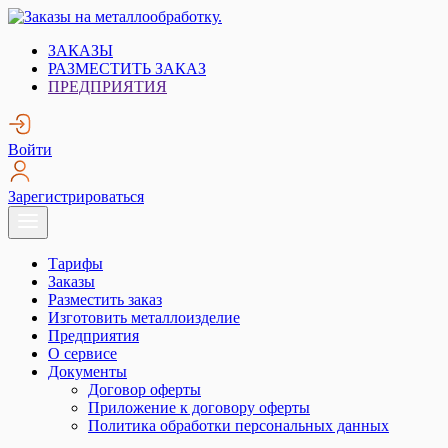
Skip
to
Заказы на металлообработку.
Металлообработка. Открытые заказы на металлообработку.
ЗАКАЗЫ
content
РАЗМЕСТИТЬ ЗАКАЗ
ПРЕДПРИЯТИЯ
Войти
Зарегистрироваться
Тарифы
Заказы
Разместить заказ
Изготовить металлоизделие
Предприятия
О сервисе
Документы
Договор оферты
Приложение к договору оферты
Политика обработки персональных данных