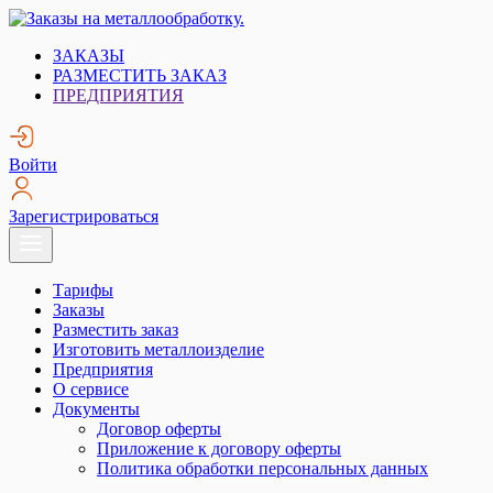
Skip
to
Заказы на металлообработку.
Металлообработка. Открытые заказы на металлообработку.
ЗАКАЗЫ
content
РАЗМЕСТИТЬ ЗАКАЗ
ПРЕДПРИЯТИЯ
Войти
Зарегистрироваться
Тарифы
Заказы
Разместить заказ
Изготовить металлоизделие
Предприятия
О сервисе
Документы
Договор оферты
Приложение к договору оферты
Политика обработки персональных данных